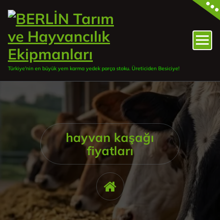
İçeriğe
geç
Türkiye'nin en büyük yem karma yedek parça stoku. Üreticiden Besiciye!
hayvan kaşağı
fiyatları