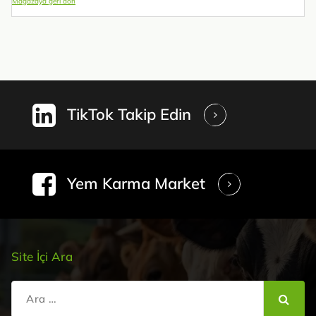
Mağazaya geri dön
TikTok Takip Edin
Yem Karma Market
Site İçi Ara
Şunu
ara: