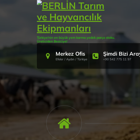
İçeriğe
geç
Türkiye'nin en büyük yem karma yedek parça stoku.
Üreticiden Besiciye!
Merkez Ofis
Şimdi Bizi Ara
Efeler / Aydın / Türkiye
+90 542 775 11 97