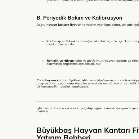
B. Periyodik Bakım ve Kalibrasyon
Doğru
hayvan kantarı fiyatları
na yatırım yaptıktan sonra, sistemin d
Kalibrasyon:
Yüksek ticari değeri olan bu ölçümler için, kantarın per
ayarlanması şarttır.
Temizlik ve Hijyen:
Kafes ve platformun, hayvan dışkıları ve kirleti
oluşmasını engellemek için zorunludur.
Canlı hayvan kantarı fiyatları
, işletmenin ölçeğine ve aranan hassasiye
artışı ve doğru pazarlama kararları sayesinde kısa sürede amorti edilir.
bir hayvancılık modelinin anahtarıdır.
İşletmenizin kapasitesine ve ihtiyaç duyduğunuz mobiliteye göre
hayvan
olabiliriz
Büyükbaş Hayvan Kantarı Fiya
Yatırım Rehberi