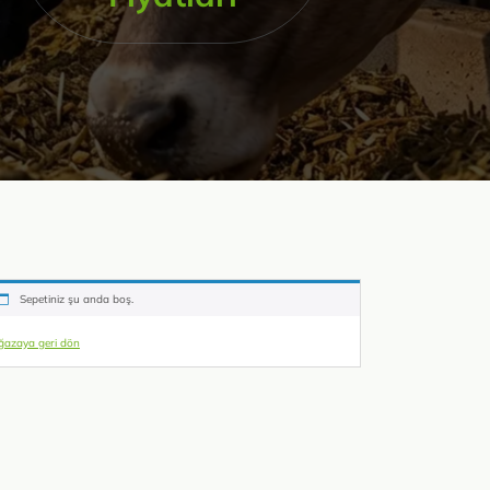
Sepetiniz şu anda boş.
azaya geri dön