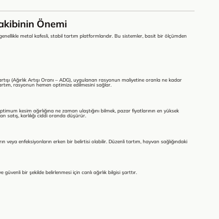
Takibinin Önemi
i, genellikle metal kafesli, stabil tartım platformlarıdır. Bu sistemler, basit bir ölçümden
artışı (Ağırlık Artışı Oranı – ADG), uygulanan rasyonun maliyetine oranla ne kadar
tartım, rasyonun hemen optimize edilmesini sağlar.
n optimum kesim ağırlığına ne zaman ulaştığını bilmek, pazar fiyatlarının en yüksek
satış, karlılığı ciddi oranda düşürür.
 veya enfeksiyonların erken bir belirtisi olabilir. Düzenli tartım, hayvan sağlığındaki
üvenli bir şekilde belirlenmesi için canlı ağırlık bilgisi şarttır.