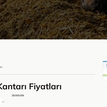
lar
Mağ
ntarı Fiyatları
28.000,00
₺