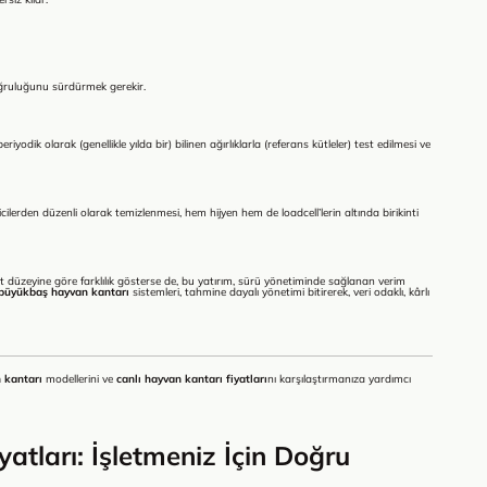
oğruluğunu sürdürmek gerekir.
iyodik olarak (genellikle yılda bir) bilinen ağırlıklarla (referans kütleler) test edilmesi ve
cilerden düzenli olarak temizlenmesi, hem hijyen hem de loadcell’lerin altında birikinti
t düzeyine göre farklılık gösterse de, bu yatırım, sürü yönetiminde sağlanan verim
büyükbaş hayvan kantarı
sistemleri, tahmine dayalı yönetimi bitirerek, veri odaklı, kârlı
 kantarı
modellerini ve
canlı hayvan kantarı fiyatları
nı karşılaştırmanıza yardımcı
tları: İşletmeniz İçin Doğru