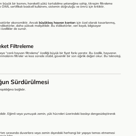
ın büyük bir kısmını, hareketli yükü tartabilme yeteneğine sahip, titreşim filtreleme
 OIML sertifikalı loadcell kullanımı, sistemin doğruluğu ve ömrü için kritiktir.
ikatörler ekonomiktir. Ancak
büyükbaş hayvan kantarı
için özel olarak tasarlanmış,
ndikatörler, daha yüksek maliyetlidir. Bu indikatörler, veri kaydı, bilgisayar
özellikler de sunar.
ket Filtreleme
 “canlı hayvan filtreleme” özelliği büyük bir fiyat farkı yaratır. Bu özellik, hayvanın
arını filtreler ve kısa sürede stabil, güvenilir bir son ağırlık değeri okur. Bu teknoloji,
uğun Sürdürülmesi
pıldığına bağlıdır.
lidir. Eğimli veya yumuşak zemin, yük hücreleri üzerindeki baskıyı dengesizleştirerek
artım sırasında duvarlara veya zemin dışındaki herhangi bir yapıya temas etmemesi
rsiz kılar.