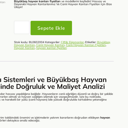
Büyükbaş hayvan kantarı fiyatları
ve modellerini keşfedin! Hassas ve
Dayanıklı Hayvan Kantarlarımız Ve Canlı Hayvan Kantarı Fiyatları İçin Bize
Ulaşın!
Büyükbaş
Hayvan
Sepete Ekle
Kantarı
Fiyatları
adet
Stok kodu:
BL0602004
Kategoriler:
Çiftlik Ekipmanları
Etiketler:
Büyükbaş
Hayvan Kantarı
,
Canlı Hayvan Kantarı
,
Canlı Hayvan Kantarı Fiyatları
,
Hayvan Kantarı
,
hayvan kantarı fiyatları
 Sistemleri ve Büyükbaş Hayvan
binde Doğruluk ve Maliyet Analizi
ar hassas yapıldığına bağlıdır. Hayvanların canlı ağırlığını düzenli ve doğru bir şekilde
rları almak ve hayvan sağlığını izlemek için vazgeçilmezdir. İşte bu noktada,
k ve hareketli bir yükü (canlı hayvanı) bile yüksek doğrulukla tartabilme yeteneğine
erim takibindeki önemini ve işletmelerin yatırım kararlarını doğrudan etkileyen
hayvan
rleri detaylıca analiz edeceğiz.