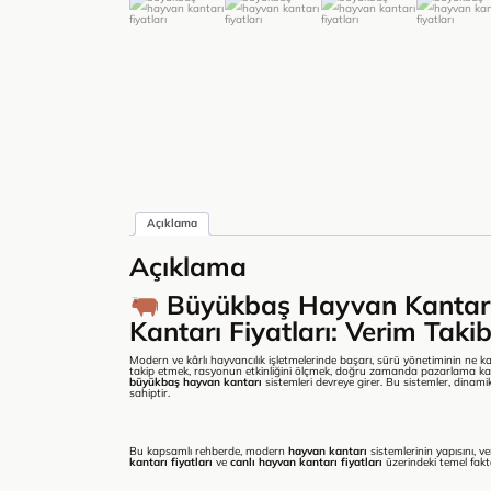
Açıklama
Açıklama
Büyükbaş Hayvan Kantarı
Kantarı Fiyatları: Verim Taki
Modern ve kârlı hayvancılık işletmelerinde başarı, sürü yönetiminin ne kad
takip etmek, rasyonun etkinliğini ölçmek, doğru zamanda pazarlama kara
büyükbaş hayvan kantarı
sistemleri devreye girer. Bu sistemler, dinami
sahiptir.
Bu kapsamlı rehberde, modern
hayvan kantarı
sistemlerinin yapısını, v
kantarı fiyatları
ve
canlı hayvan kantarı fiyatları
üzerindeki temel faktö