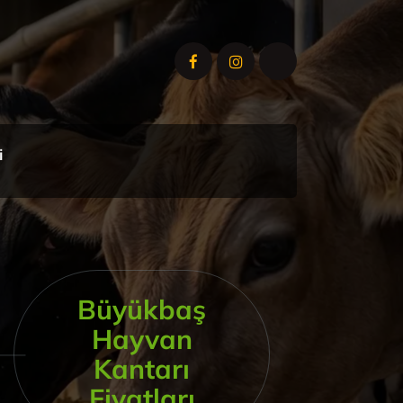
i
Büyükbaş
Hayvan
Kantarı
Fiyatları