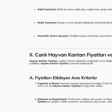
Sabit Kantarlar:
Belirli bir alana (ağıl çıkışı, sağımhane girişi) sa
Mobil Kantarlar:
Küçük ve orta ölçekli çiftliklerde, farklı bölmeler
Otomatik Tartım Geçişleri:
Özellikle büyük sürülerde, hayvanları
II. Canlı Hayvan Kantarı Fiyatları v
hayvan kantarı fiyatları
, sadece tartım kabininin maliyetiyle sınırlı değild
özellikleri,
hayvan kantarı fiyatları
üzerinde belirleyicidir.
A. Fiyatları Etkileyen Ana Kriterler
Kapasite ve Boyut:
Kantarın taşıma kapasitesi (örneğin
$1.5$
to
artırır, bu da
hayvan kantarı fiyatları
nı doğrudan etkiler.
Malzeme ve Dayanıklılık:
Paslanmaz çelikten (korozyon ve hijyen 
fiyatları
na sahiptir. Çiftlik ortamının zorluklarına (dış ortam, 