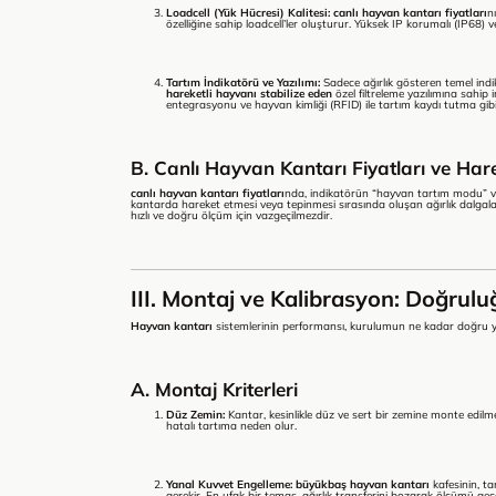
Loadcell (Yük Hücresi) Kalitesi:
canlı hayvan kantarı fiyatları
n
özelliğine sahip loadcell’ler oluşturur. Yüksek IP korumalı (IP68) ve
Tartım İndikatörü ve Yazılımı:
Sadece ağırlık gösteren temel ind
hareketli hayvanı stabilize eden
özel filtreleme yazılımına sahip i
entegrasyonu ve hayvan kimliği (RFID) ile tartım kaydı tutma gibi 
B. Canlı Hayvan Kantarı Fiyatları ve Hare
canlı hayvan kantarı fiyatları
nda, indikatörün “hayvan tartım modu” veya
kantarda hareket etmesi veya tepinmesi sırasında oluşan ağırlık dalgalanmal
hızlı ve doğru ölçüm için vazgeçilmezdir.
III. Montaj ve Kalibrasyon: Doğrul
Hayvan kantarı
sistemlerinin performansı, kurulumun ne kadar doğru ya
A. Montaj Kriterleri
Düz Zemin:
Kantar, kesinlikle düz ve sert bir zemine monte edilme
hatalı tartıma neden olur.
Yanal Kuvvet Engelleme:
büyükbaş hayvan kantarı
kafesinin, t
gerekir. En ufak bir temas, ağırlık transferini bozarak ölçümü geçe