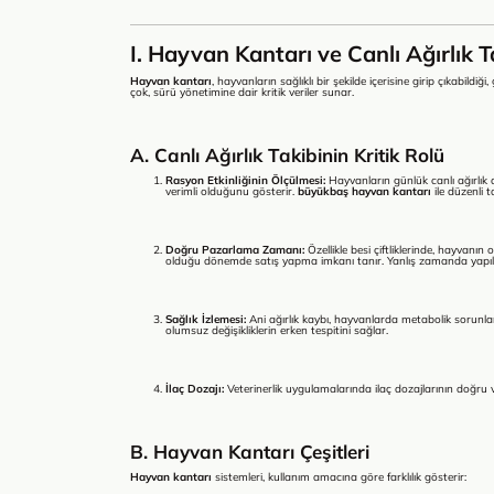
I. Hayvan Kantarı ve Canlı Ağırlık 
Hayvan kantarı
, hayvanların sağlıklı bir şekilde içerisine girip çıkabildiğ
çok, sürü yönetimine dair kritik veriler sunar.
A. Canlı Ağırlık Takibinin Kritik Rolü
Rasyon Etkinliğinin Ölçülmesi:
Hayvanların günlük canlı ağırlık 
verimli olduğunu gösterir.
büyükbaş hayvan kantarı
ile düzenli 
Doğru Pazarlama Zamanı:
Özellikle besi çiftliklerinde, hayvanı
olduğu dönemde satış yapma imkanı tanır. Yanlış zamanda yapılan 
Sağlık İzlemesi:
Ani ağırlık kaybı, hayvanlarda metabolik sorunların
olumsuz değişikliklerin erken tespitini sağlar.
İlaç Dozajı:
Veterinerlik uygulamalarında ilaç dozajlarının doğru ve g
B. Hayvan Kantarı Çeşitleri
Hayvan kantarı
sistemleri, kullanım amacına göre farklılık gösterir: