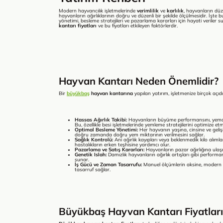
Modern hayvancılık işletmelerinde
verimlilik
ve
karlılık
, hayvanların düze
hayvanların ağırlıklarının doğru ve düzenli bir şekilde ölçülmesidir. İşte
yönetimi, besleme stratejileri ve pazarlama kararları için hayati veriler
kantarı fiyatları
ve bu fiyatları etkileyen faktörlerdir.
Hayvan Kantarı Neden Önemlidir?
Bir
büyükbaş
hayvan kantarına
yapılan yatırım, işletmenize birçok açı
Hassas Ağırlık Takibi:
Hayvanların büyüme performansını, yemde
Bu, özellikle besi işletmelerinde yemleme stratejilerini optimize etmek
Optimal Besleme Yönetimi:
Her hayvanın yaşına, cinsine ve gelişi
doğru zamanda doğru yem miktarının verilmesini sağlar.
Sağlık Kontrolü:
Ani ağırlık kayıpları veya beklenmedik kilo alımlar
hastalıkların erken teşhisine yardımcı olur.
Pazarlama ve Satış Kararları:
Hayvanların pazar ağırlığına ulaşm
Genetik Islah:
Damızlık hayvanların ağırlık artışları gibi performans
sunar.
İş Gücü ve Zaman Tasarrufu:
Manuel ölçümlerin aksine, modern
tasarruf sağlar.
Büyükbaş Hayvan Kantarı Fiyatların