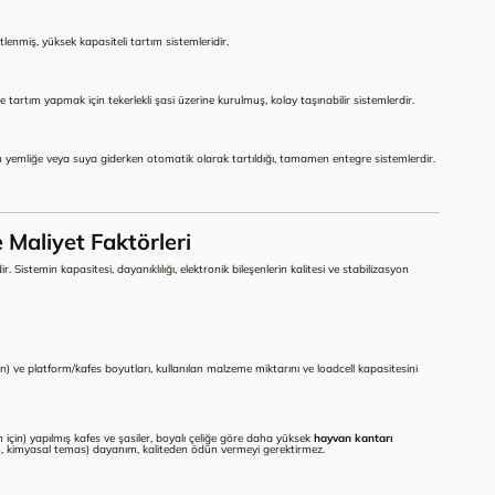
bitlenmiş, yüksek kapasiteli tartım sistemleridir.
de tartım yapmak için tekerlekli şasi üzerine kurulmuş, kolay taşınabilir sistemlerdir.
n yemliğe veya suya giderken otomatik olarak tartıldığı, tamamen entegre sistemlerdir.
e Maliyet Faktörleri
ir. Sistemin kapasitesi, dayanıklılığı, elektronik bileşenlerin kalitesi ve stabilizasyon
n) ve platform/kafes boyutları, kullanılan malzeme miktarını ve loadcell kapasitesini
için) yapılmış kafes ve şasiler, boyalı çeliğe göre daha yüksek
hayvan kantarı
nem, kimyasal temas) dayanım, kaliteden ödün vermeyi gerektirmez.