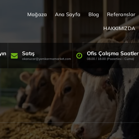
Mağaza
Ana Sayfa
Blog
Referanslar
HAKKIMIZDA
yın
Satış
Ofis Çalışma Saatler
okanucar@yemkarmamarket.com
08.00 / 18.00 (Pazartesi - Cuma)