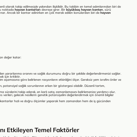
nli olarak takip edilmesiyle yakından ilişkilidir. Bu takibin en temel adımlarından biri de
 bu noktada
hayvan kantarları
devreye girer. Bir
büyükbaş hayvan kantarı
, sürü
 sunar. Ancak bir kantar edinirken en çok merak edilen konulardan biri de
hayvan
dan değer katar:
n yararlanma oranını ve sağlık durumunu doğru bir şekilde değerlendirmenizi sağlar.
 için kritiktir.
m aşamasına göre belirlenen rasyonların etkinliğini ölçer. Gereksiz yem israfını önler ve
ı, potansiyel sağlık sorunlarının erken bir göstergesi olabilir. Düzenli tartım,
a sürelerini takip ederek, en karlı satış zamanlamasını belirlemenize yardımcı olur.
 verileri, gelecek nesillerin genetik potansiyelini değerlendirmek için önemli bilgiler
 kantarlar hızlı ve doğru ölçümler yaparak hem zamandan hem de iş gücünden
ı Etkileyen Temel Faktörler