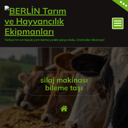
İçeriğe
geç
Türkiye'nin en büyük yem karma yedek parça stoku. Üreticiden Besiciye!
silaj makinası
bileme taşı