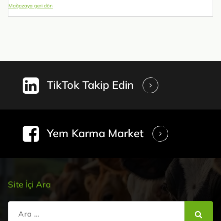
Mağazaya geri dön
TikTok Takip Edin
Yem Karma Market
Site İçi Ara
Şunu
ara: