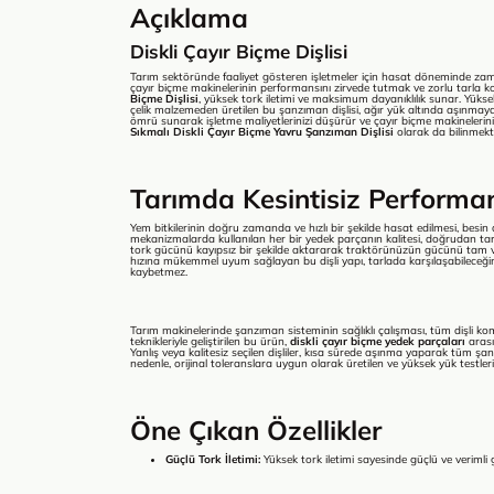
Açıklama
Diskli Çayır Biçme Dişlisi
Tarım sektöründe faaliyet gösteren işletmeler için hasat döneminde zam
çayır biçme makinelerinin performansını zirvede tutmak ve zorlu tarla ko
Biçme Dişlisi
, yüksek tork iletimi ve maksimum dayanıklılık sunar. Yüks
çelik malzemeden üretilen bu şanzıman dişlisi, ağır yük altında aşınmaya
ömrü sunarak işletme maliyetlerinizi düşürür ve çayır biçme makinelerin
Sıkmalı Diskli Çayır Biçme Yavru Şanzıman Dişlisi
olarak da bilinmekt
Tarımda Kesintisiz Performa
Yem bitkilerinin doğru zamanda ve hızlı bir şekilde hasat edilmesi, besin d
mekanizmalarda kullanılan her bir yedek parçanın kalitesi, doğrudan tarla
tork gücünü kayıpsız bir şekilde aktararak traktörünüzün gücünü tam ve
hızına mükemmel uyum sağlayan bu dişli yapı, tarlada karşılaşabileceğin
kaybetmez.
Tarım makinelerinde şanzıman sisteminin sağlıklı çalışması, tüm dişli ko
teknikleriyle geliştirilen bu ürün,
diskli çayır biçme yedek parçaları
arası
Yanlış veya kalitesiz seçilen dişliler, kısa sürede aşınma yaparak tüm şa
nedenle, orijinal toleranslara uygun olarak üretilen ve yüksek yük testleri
Öne Çıkan Özellikler
Güçlü Tork İletimi:
Yüksek tork iletimi sayesinde güçlü ve verimli gü