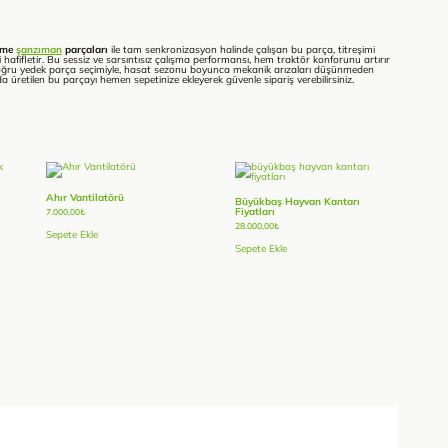
içme
şanzıman
parçaları
ile tam senkronizasyon halinde çalışan bu parça, titreşimi
hafifletir. Bu sessiz ve sarsıntısız çalışma performansı, hem traktör konforunu artırır
. Doğru yedek parça seçimiyle, hasat sezonu boyunca mekanik arızaları düşünmeden
da üretilen bu parçayı hemen sepetinize ekleyerek güvenle sipariş verebilirsiniz.
Ahır Vantilatörü
Büyükbaş Hayvan Kantarı
Fiyatları
7.000,00
₺
28.000,00
₺
Sepete Ekle
Sepete Ekle