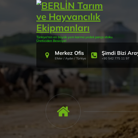
İçeriğe
geç
Türkiye'nin en büyük yem karma yedek parça stoku.
Üreticiden Besiciye!
Merkez Ofis
Şimdi Bizi Ara
Efeler / Aydın / Türkiye
+90 542 775 11 97