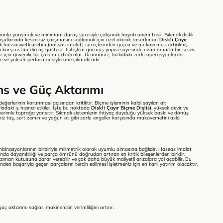
anla yarışmak ve minimum duruş süresiyle çalışmak hayati önem taşır. Sıkmalı diskli
şullarında kesintisiz çalışmasını sağlamak için özel olarak tasarlanan
Diskli Çayır
ek hassasiyetli üretim (hassas imalat) süreçlerinden geçen ve mukavemeti artırılmış
 karşı üstün direnç gösterir. Isıl işlem görmüş yapısı sayesinde uzun ömürlü bir servis
iz için güvenilir bir çözüm ortağı olur. Ürünümüz, tarladaki zorlu operasyonlarda
e ve yüksek performansıyla öne çıkmaktadır.
ns ve Güç Aktarımı
eğerlerinin korunması açısından kritiktir. Biçme işleminin kalbi sayılan alt
daki iş hızınızı etkiler. İşte bu noktada
Diskli Çayır Biçme Dişlisi
, yüksek devir ve
rimle toprağa yansıtır. Sıkmalı sistemlerin ihtiyaç duyduğu yüksek baskı ve dönüş
iz taş, sert zemin ve yoğun ot gibi zorlu engeller karşısında mukavemetini asla
mbinasyonlarının birbiriyle milimetrik olarak uyumlu olmasına bağlıdır. Hassas imalat
nda dayanıklılığı ve parça ömrünü doğrudan artıran en kritik bileşenlerden biridir.
nzıman kutusuna zarar verebilir ve çok daha büyük maliyetli arızalara yol açabilir. Bu
nden başarıyla geçen parçaların tercih edilmesi işletmeniz için en karlı yatırım olacaktır.
ç aktarımı sağlar, makinenizin verimliliğini artırır.