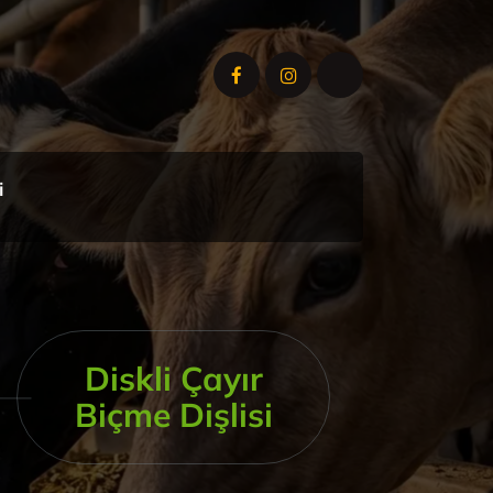
i
Diskli Çayır
Biçme Dişlisi