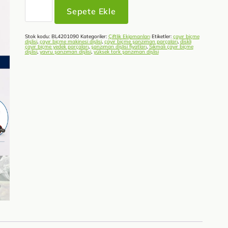
Diskli
Çayır
Sepete Ekle
Biçme
Dişlisi
adet
Stok kodu:
BL4201090
Kategoriler:
Çiftlik Ekipmanları
Etiketler:
çayır biçme
dişlisi
,
çayır biçme makinesi dişlisi
,
çayır biçme şanzıman parçaları
,
diskli
çayır biçme yedek parçaları
,
şanzıman dişlisi fiyatları
,
Sıkmalı çayır biçme
dişlisi
,
yavru şanzıman dişlisi
,
yüksek tork şanzıman dişlisi