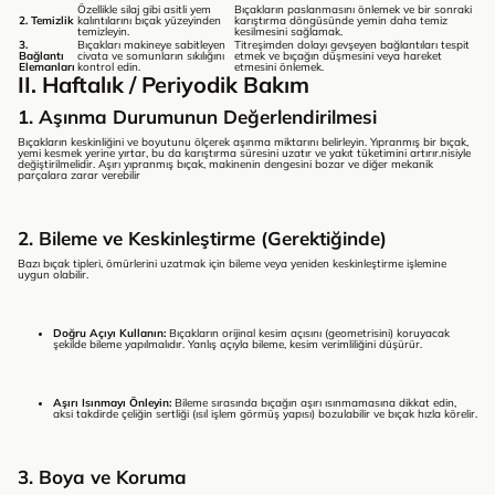
Özellikle silaj gibi asitli yem
Bıçakların paslanmasını önlemek ve bir sonraki
2. Temizlik
kalıntılarını bıçak yüzeyinden
karıştırma döngüsünde yemin daha temiz
temizleyin.
kesilmesini sağlamak.
3.
Bıçakları makineye sabitleyen
Titreşimden dolayı gevşeyen bağlantıları tespit
Bağlantı
civata ve somunların sıkılığını
etmek ve bıçağın düşmesini veya hareket
Elemanları
kontrol edin.
etmesini önlemek.
II. Haftalık / Periyodik Bakım
1. Aşınma Durumunun Değerlendirilmesi
Bıçakların keskinliğini ve boyutunu ölçerek aşınma miktarını belirleyin. Yıpranmış bir bıçak,
yemi kesmek yerine yırtar, bu da karıştırma süresini uzatır ve yakıt tüketimini artırır.nisiyle
değiştirilmelidir. Aşırı yıpranmış bıçak, makinenin dengesini bozar ve diğer mekanik
parçalara zarar verebilir
2. Bileme ve Keskinleştirme (Gerektiğinde)
Bazı bıçak tipleri, ömürlerini uzatmak için bileme veya yeniden keskinleştirme işlemine
uygun olabilir.
Doğru Açıyı Kullanın:
Bıçakların orijinal kesim açısını (geometrisini) koruyacak
şekilde bileme yapılmalıdır. Yanlış açıyla bileme, kesim verimliliğini düşürür.
Aşırı Isınmayı Önleyin:
Bileme sırasında bıçağın aşırı ısınmamasına dikkat edin,
aksi takdirde çeliğin sertliği (ısıl işlem görmüş yapısı) bozulabilir ve bıçak hızla körelir.
3. Boya ve Koruma