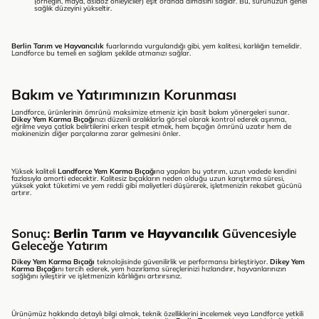
(örneğin, maya, asidoz önleyiciler) eşit oranda almasını sağlar. Bu, sürünüzün genel
sağlık düzeyini yükseltir.
Berlin Tarım ve Hayvancılık
fuarlarında vurgulandığı gibi, yem kalitesi, karlılığın temelidir.
Landforce bu temeli en sağlam şekilde atmanızı sağlar.
Bakım ve Yatırımınızın Korunması
Landforce, ürünlerinin ömrünü maksimize etmeniz için basit bakım yönergeleri sunar.
Dikey Yem Karma Bıçağı
nızı düzenli aralıklarla görsel olarak kontrol ederek aşınma,
eğrilme veya çatlak belirtilerini erken tespit etmek, hem bıçağın ömrünü uzatır hem de
makinenizin diğer parçalarına zarar gelmesini önler.
Yüksek kaliteli
Landforce Yem Karma Bıçağı
na yapılan bu yatırım, uzun vadede kendini
fazlasıyla amorti edecektir. Kalitesiz bıçakların neden olduğu uzun karıştırma süresi,
yüksek yakıt tüketimi ve yem reddi gibi maliyetleri düşürerek, işletmenizin rekabet gücünü
artırır.
Sonuç:
Berlin Tarım ve Hayvancılık
Güvencesiyle
Geleceğe Yatırım
Dikey Yem Karma Bıçağı
teknolojisinde güvenilirlik ve performansı birleştiriyor.
Dikey Yem
Karma Bıçağı
nı tercih ederek, yem hazırlama süreçlerinizi hızlandırır, hayvanlarınızın
sağlığını iyileştirir ve işletmenizin kârlılığını artırırsınız.
Ürünümüz hakkında detaylı bilgi almak, teknik özelliklerini incelemek veya Landforce yetkili