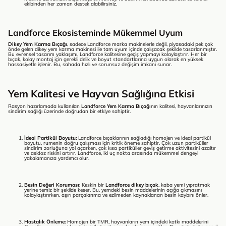
ekibinden her zaman destek alabilirsiniz.
Landforce Ekosisteminde Mükemmel Uyum
Dikey Yem Karma Bıçağı
, sadece Landforce marka makinelerle değil, piyasadaki pek çok
önde gelen dikey yem karma makinesi ile tam uyum içinde çalışacak şekilde tasarlanmıştır.
Bu evrensel tasarım yaklaşımı, Landforce kalitesine geçiş yapmayı kolaylaştırır. Her bir
bıçak, kolay montaj için gerekli delik ve boyut standartlarına uygun olarak en yüksek
hassasiyetle işlenir. Bu, sahada hızlı ve sorunsuz değişim imkanı sunar.
Yem Kalitesi ve Hayvan Sağlığına Etkisi
Rasyon hazırlamada kullanılan
Landforce Yem Karma Bıçağı
nın kalitesi, hayvanlarınızın
sindirim sağlığı üzerinde doğrudan bir etkiye sahiptir.
İdeal Partikül Boyutu:
Landforce bıçaklarının sağladığı homojen ve ideal partikül
boyutu, rumenin doğru çalışması için kritik öneme sahiptir. Çok uzun partiküller
sindirim zorluğuna yol açarken, çok kısa partiküller geviş getirme aktivitesini azaltır
ve asidoz riskini artırır. Landforce, iki uç nokta arasında mükemmel dengeyi
yakalamanıza yardımcı olur.
Besin Değeri Koruması:
Keskin bir
Landforce dikey bıçak
, kaba yemi yıpratmak
yerine temiz bir şekilde keser. Bu, yemdeki besin maddelerinin açığa çıkmasını
kolaylaştırırken, aşırı parçalanma ve ezilmeden kaynaklanan besin kaybını önler.
Hastalık Önleme:
Homojen bir TMR, hayvanların yem içindeki katkı maddelerini