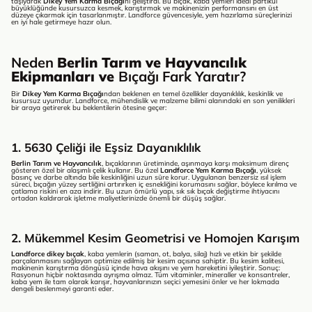
taşıyarak
Dikey Yem Karma Bıçağı
nı geliştirdi. Bu bıçak, kaba yemleri ideal partikül
büyüklüğünde kusursuzca kesmek, karıştırmak ve makinenizin performansını en üst
düzeye çıkarmak için tasarlanmıştır. Landforce güvencesiyle, yem hazırlama süreçlerinizi
en iyi hale getirmeye hazır olun.
Neden
Berlin Tarım ve Hayvancılık
Ekipmanları ve
Bıçağı Fark Yaratır?
Bir
Dikey Yem Karma Bıçağı
ndan beklenen en temel özellikler dayanıklılık, keskinlik ve
kusursuz uyumdur. Landforce, mühendislik ve malzeme bilimi alanındaki en son yenilikleri
bir araya getirerek bu beklentilerin ötesine geçer:
1. 5630 Çeliği ile Eşsiz Dayanıklılık
Berlin Tarım ve Hayvancılık
, bıçaklarının üretiminde, aşınmaya karşı maksimum direnç
gösteren özel bir alaşımlı çelik kullanır. Bu özel
Landforce Yem Karma Bıçağı
, yüksek
basınç ve darbe altında bile keskinliğini uzun süre korur. Uygulanan benzersiz ısıl işlem
süreci, bıçağın yüzey sertliğini artırırken iç esnekliğini korumasını sağlar, böylece kırılma ve
çatlama riskini en aza indirir. Bu uzun ömürlü yapı, sık sık bıçak değiştirme ihtiyacını
ortadan kaldırarak işletme maliyetlerinizde önemli bir düşüş sağlar.
2. Mükemmel Kesim Geometrisi ve Homojen Karışım
Landforce dikey bıçak
, kaba yemlerin (saman, ot, balya, silaj) hızlı ve etkin bir şekilde
parçalanmasını sağlayan optimize edilmiş bir kesim açısına sahiptir. Bu kesim kalitesi,
makinenin karıştırma döngüsü içinde hava akışını ve yem hareketini iyileştirir. Sonuç:
Rasyonun hiçbir noktasında ayrışma olmaz. Tüm vitaminler, mineraller ve konsantreler,
kaba yem ile tam olarak karışır, hayvanlarınızın seçici yemesini önler ve her lokmada
dengeli beslenmeyi garanti eder.