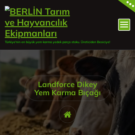
İçeriğe
geç
Türkiye'nin en büyük yem karma yedek parça stoku. Üreticiden Besiciye!
Landforce Dikey
Yem Karma Bıçağı