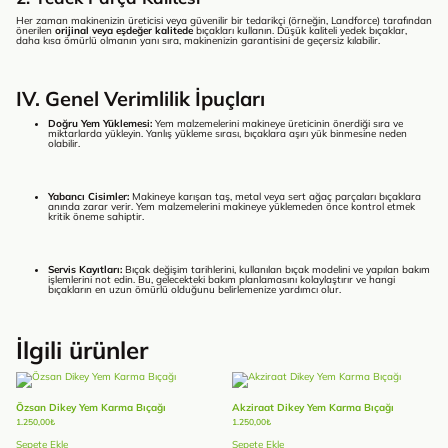
Her zaman makinenizin üreticisi veya güvenilir bir tedarikçi (örneğin, Landforce) tarafından
önerilen
orijinal veya eşdeğer kalitede
bıçakları kullanın. Düşük kaliteli yedek bıçaklar,
daha kısa ömürlü olmanın yanı sıra, makinenizin garantisini de geçersiz kılabilir.
IV. Genel Verimlilik İpuçları
Doğru Yem Yüklemesi:
Yem malzemelerini makineye üreticinin önerdiği sıra ve
miktarlarda yükleyin. Yanlış yükleme sırası, bıçaklara aşırı yük binmesine neden
olabilir.
Yabancı Cisimler:
Makineye karışan taş, metal veya sert ağaç parçaları bıçaklara
anında zarar verir. Yem malzemelerini makineye yüklemeden önce kontrol etmek
kritik öneme sahiptir.
Servis Kayıtları:
Bıçak değişim tarihlerini, kullanılan bıçak modelini ve yapılan bakım
işlemlerini not edin. Bu, gelecekteki bakım planlamasını kolaylaştırır ve hangi
bıçakların en uzun ömürlü olduğunu belirlemenize yardımcı olur.
İlgili ürünler
Özsan Dikey Yem Karma Bıçağı
Akziraat Dikey Yem Karma Bıçağı
1.250,00
₺
1.250,00
₺
Sepete Ekle
Sepete Ekle