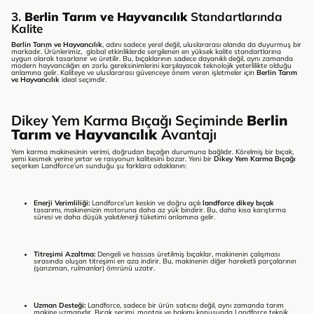
3.
Berlin Tarım ve Hayvancılık
Standartlarında
Kalite
Berlin Tarım ve Hayvancılık
, adını sadece yerel değil, uluslararası alanda da duyurmuş bir
markadır. Ürünlerimiz, global etkinliklerde sergilenen en yüksek kalite standartlarına
uygun olarak tasarlanır ve üretilir. Bu, bıçaklarının sadece dayanıklı değil, aynı zamanda
modern hayvancılığın en zorlu gereksinimlerini karşılayacak teknolojik yeterlilikte olduğu
anlamına gelir. Kaliteye ve uluslararası güvenceye önem veren işletmeler için
Berlin Tarım
ve Hayvancılık
ideal seçimdir.
Dikey Yem Karma Bıçağı Seçiminde
Berlin
Tarım ve Hayvancılık
Avantajı
Yem karma makinesinin verimi, doğrudan bıçağın durumuna bağlıdır. Körelmiş bir bıçak,
yemi kesmek yerine yırtar ve rasyonun kalitesini bozar. Yeni bir
Dikey Yem Karma Bıçağı
seçerken Landforce’un sunduğu şu farklara odaklanın:
Enerji Verimliliği:
Landforce’un keskin ve doğru açılı
landforce dikey bıçak
tasarımı, makinenizin motoruna daha az yük bindirir. Bu, daha kısa karıştırma
süresi ve daha düşük yakıt/enerji tüketimi anlamına gelir.
Titreşimi Azaltma:
Dengeli ve hassas üretilmiş bıçaklar, makinenin çalışması
sırasında oluşan titreşimi en aza indirir. Bu, makinenin diğer hareketli parçalarının
(şanzıman, rulmanlar) ömrünü uzatır.
Uzman Desteği:
Landforce, sadece bir ürün satıcısı değil, aynı zamanda tarım
makine uzmanıdır. Bıçak seçimi, montajı ve bakımı konusunda Landforce teknik