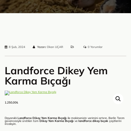
8 Şub, 2024
Yazarı:
Okan UÇAR
0 Yorumlar
Landforce Dikey Yem
Karma Bıçağı
1.250,00
₺
Dayanıklı
Landforce Dikey Yem Karma Bıçağı
ile makinenizin verimini artırın. Berlin Tarım
güvencesiyle üretilen tüm
Dikey Yem Karma Bıçağı
ve
landforce dikey bıçak
çeşitlerini
inceleyin.