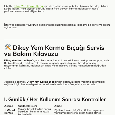
Elbette,
Dikey Yem Karma Bıçağı
için detaylı bir servis ve bakım kılavuzu hazırlayabilirim.
Doğru bakım, hem bıçağın ömrünü uzatır hem de yem karma makinesinin genel
performansını ve verimliliğini korur.
İşte web sitenizde veya ürün belgelerinizde kullanabileceğiniz, kapsamlı bir servis ve bakım
açıklaması:
Dikey Yem Karma Bıçağı Servis
ve Bakım Kılavuzu
Dikey Yem Karma Bıçağı
, yem karma makinenizin en kritik ve en çok yıpranan parçasıdır.
Bu bıçakların düzenli kontrolü, bakımı ve gerektiğinde değişimi, hazırlanan yem
rasyonunun kalitesini, makinenizin enerji verimliliğini ve işletme maliyetlerinizi doğrudan
etkiler.
Aşağıdaki adımlar,
Dikey Yem Karma Bıçağı
nızın optimum performansta çalışmasını
sağlamak için izlenmesi gereken temel servis ve bakım süreçlerini içermektedir:
I. Günlük / Her Kullanım Sonrası Kontroller
Aşama
Yapılacak İşlem
Amaç
Makine boşaltıldıktan sonra
1. Görsel
Eğrilme, kırılma, büyük çatlaklar veya aşırı
bıçakların kenarlarını gözle
Kontrol
yipranma belirtilerini erken tespit etmek.
kontrol edin.