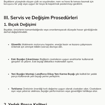
Bıçakların yüzeyinde oluşan çizik ve soyulmaları, nem ve hava ile teması kesmek için
koruyucu bir yağ veya uygun bir boya ile kapatmak paslanmayı geciktirir.
III. Servis ve Değişim Prosedürleri
1. Bıçak Değişimi
Bıçaklar, ömürlerini tamamladığında veya onarılamayacak düzeyde hasar gördüğünde
derhal değiştirilmelidir.
Güvenlik:
Makinenin motorunu kapatın, enerjiyi kesin ve kazara çalışmasını
önlemek için emniyet kilidini (varsa) devreye alın.
Eski Bıçağın Çıkarılması:
Bağlantı civatalarını uygun anahtarlar kullanarak
gevşetin ve çıkarın. Eski bıçağı dikkatlice makineden ayırın.
Yeni Bıçağın Montajı:
Landforce Dikey Yem Karma Bıçağı
gibi kaliteli bir yedek
parça kullanarak yeni bıçağı yerine yerleştirin.
Torklama:
Üreticinin önerdiği tork değerine uygun olarak civataları sıkın. Civataların
aşırı veya yetersiz sıkılması, bıçağın performansını veya güvenliğini tehlikeye atar.
2. Yedek Parça Kalitesi