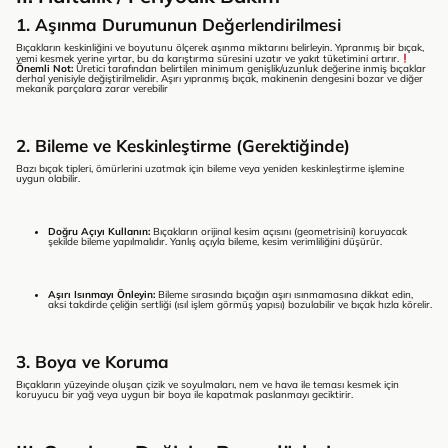
1. Aşınma Durumunun Değerlendirilmesi
Bıçakların keskinliğini ve boyutunu ölçerek aşınma miktarını belirleyin. Yıpranmış bir bıçak,
yemi kesmek yerine yırtar, bu da karıştırma süresini uzatır ve yakıt tüketimini artırır.
Önemli Not:
Üretici tarafından belirtilen minimum genişlik/uzunluk değerine inmiş bıçaklar
derhal yenisiyle değiştirilmelidir. Aşırı yıpranmış bıçak, makinenin dengesini bozar ve diğer
mekanik parçalara zarar verebilir
2. Bileme ve Keskinleştirme (Gerektiğinde)
Bazı bıçak tipleri, ömürlerini uzatmak için bileme veya yeniden keskinleştirme işlemine
uygun olabilir.
Doğru Açıyı Kullanın:
Bıçakların orijinal kesim açısını (geometrisini) koruyacak
şekilde bileme yapılmalıdır. Yanlış açıyla bileme, kesim verimliliğini düşürür.
Aşırı Isınmayı Önleyin:
Bileme sırasında bıçağın aşırı ısınmamasına dikkat edin,
aksi takdirde çeliğin sertliği (ısıl işlem görmüş yapısı) bozulabilir ve bıçak hızla körelir.
3. Boya ve Koruma
Bıçakların yüzeyinde oluşan çizik ve soyulmaları, nem ve hava ile teması kesmek için
koruyucu bir yağ veya uygun bir boya ile kapatmak paslanmayı geciktirir.