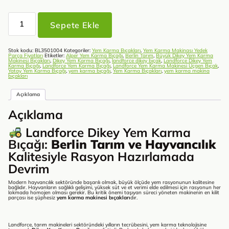
Landforce
Dikey
Sepete Ekle
Yem
Karma
Bıçağı
adet
Stok kodu:
BL3501004
Kategoriler:
Yem Karma Bıçakları
,
Yem Karma Makinası Yedek
Parça Fiyatları
Etiketler:
Alper Yem Karma Bıçağı
,
Berlin Tarım
,
Büyük Dikey Yem Karma
Makinesi Bıçakları
,
Dikey Yem Karma Bıçağı
,
landforce dikey bıçak
,
Landforce Dikey Yem
Karma Bıçağı
,
Landforce Yem Karma Bıçağı
,
Landforce Yem Karma Makinesi Üçgen Bıçak
,
Yatay Yem Karma Bıçağı
,
yem karma bıçağı
,
Yem Karma Bıçakları
,
yem karma makina
bıçakları
Açıklama
Açıklama
Landforce Dikey Yem Karma
Bıçağı:
Berlin Tarım ve Hayvancılık
Kalitesiyle Rasyon Hazırlamada
Devrim
Modern hayvancılık sektöründe başarılı olmak, büyük ölçüde yem rasyonunun kalitesine
bağlıdır. Hayvanların sağlıklı gelişimi, yüksek süt ve et verimi elde edilmesi için rasyonun her
lokmada homojen olması gerekir. Bu kritik önemi taşıyan süreci yöneten makinenin en kilit
parçası ise şüphesiz
yem karma makinesi bıçakları
dır.
Landforce, tarım makineleri sektöründeki yılların tecrübesini, yem karma teknolojisine