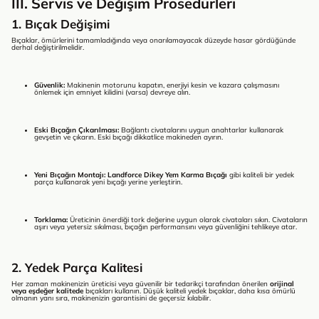
III. Servis ve Değişim Prosedürleri
1. Bıçak Değişimi
Bıçaklar, ömürlerini tamamladığında veya onarılamayacak düzeyde hasar gördüğünde
derhal değiştirilmelidir.
Güvenlik:
Makinenin motorunu kapatın, enerjiyi kesin ve kazara çalışmasını
önlemek için emniyet kilidini (varsa) devreye alın.
Eski Bıçağın Çıkarılması:
Bağlantı civatalarını uygun anahtarlar kullanarak
gevşetin ve çıkarın. Eski bıçağı dikkatlice makineden ayırın.
Yeni Bıçağın Montajı:
Landforce Dikey Yem Karma Bıçağı
gibi kaliteli bir yedek
parça kullanarak yeni bıçağı yerine yerleştirin.
Torklama:
Üreticinin önerdiği tork değerine uygun olarak civataları sıkın. Civataların
aşırı veya yetersiz sıkılması, bıçağın performansını veya güvenliğini tehlikeye atar.
2. Yedek Parça Kalitesi
Her zaman makinenizin üreticisi veya güvenilir bir tedarikçi tarafından önerilen
orijinal
veya eşdeğer kalitede
bıçakları kullanın. Düşük kaliteli yedek bıçaklar, daha kısa ömürlü
olmanın yanı sıra, makinenizin garantisini de geçersiz kılabilir.