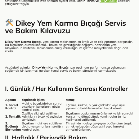
satıcılarına ulaşmak için web sitemizi ziyaret edin.
Berlin Tarım ve
Hayvancılık
kalitesini
çiftliğinize taşıyın.
Dikey Yem Karma Bıçağı Servis
ve Bakım Kılavuzu
Dikey Yem Karma Bıçağı
, yem karma makinenizin en kritik ve en çok yıpranan parçasıdır.
Bu bıçakların düzenli kontrolü, bakımı ve gerektiğinde değişimi, hazırlanan yem
rasyonunun kalitesini, makinenizin enerji verimliliğini ve işletme maliyetlerinizi doğrudan
etkiler.
Aşağıdaki adımlar,
Dikey Yem Karma Bıçağı
nızın optimum performansta çalışmasını
sağlamak için izlenmesi gereken temel servis ve bakım süreçlerini içermektedir:
I. Günlük / Her Kullanım Sonrası Kontroller
Aşama
Yapılacak İşlem
Amaç
Makine boşaltıldıktan sonra
1. Görsel
Eğrilme, kırılma, büyük çatlaklar veya aşırı
bıçakların kenarlarını gözle
Kontrol
yipranma belirtilerini erken tespit etmek.
kontrol edin.
Özellikle silaj gibi asitli yem
Bıçakların paslanmasını önlemek ve bir sonraki
2. Temizlik
kalıntılarını bıçak yüzeyinden
karıştırma döngüsünde yemin daha temiz
temizleyin.
kesilmesini sağlamak.
3.
Bıçakları makineye sabitleyen
Titreşimden dolayı gevşeyen bağlantıları tespit
Bağlantı
civata ve somunların sıkılığını
etmek ve bıçağın düşmesini veya hareket
Elemanları
kontrol edin.
etmesini önlemek.
II. Haftalık / Periyodik Bakım