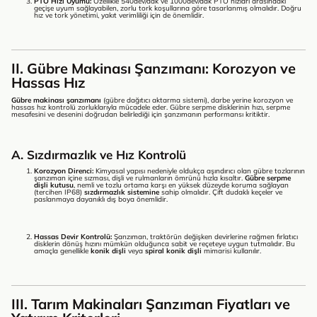
PTO Hızı Uyumu:
Özellikle
540dev/dak
ve
1000dev/dak
PTO hızları arasındaki
geçişe uyum sağlayabilen, zorlu tork koşullarına göre tasarlanmış olmalıdır. Doğru
hız ve tork yönetimi, yakıt verimliliği için de önemlidir.
II. Gübre Makinası Şanzımanı: Korozyon ve
Hassas Hız
Gübre makinası şanzımanı
(gübre dağıtıcı aktarma sistemi), darbe yerine korozyon ve
hassas hız kontrolü zorluklarıyla mücadele eder. Gübre serpme disklerinin hızı, serpme
mesafesini ve desenini doğrudan belirlediği için şanzımanın performansı kritiktir.
A. Sızdırmazlık ve Hız Kontrolü
Korozyon Direnci:
Kimyasal yapısı nedeniyle oldukça aşındırıcı olan gübre tozlarının
şanzıman içine sızması, dişli ve rulmanların ömrünü hızla kısaltır.
Gübre serpme
dişli kutusu
, nemli ve tozlu ortama karşı en yüksek düzeyde koruma sağlayan
(tercihen IP68)
sızdırmazlık sistemine
sahip olmalıdır. Çift dudaklı keçeler ve
paslanmaya dayanıklı dış boya önemlidir.
Hassas Devir Kontrolü:
Şanzıman, traktörün değişken devirlerine rağmen fırlatıcı
disklerin dönüş hızını mümkün olduğunca sabit ve reçeteye uygun tutmalıdır. Bu
amaçla genellikle
konik dişli
veya
spiral konik dişli
mimarisi kullanılır.
III. Tarım Makinaları Şanzıman Fiyatları ve