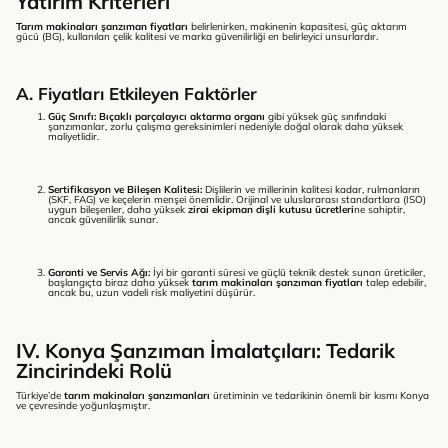
Yatırım Kriterleri
Tarım makinaları şanzıman fiyatları
belirlenirken, makinenin kapasitesi, güç aktarım
gücü (BG), kullanılan çelik kalitesi ve marka güvenilirliği en belirleyici unsurlardır.
A. Fiyatları Etkileyen Faktörler
Güç Sınıfı:
Bıçaklı parçalayıcı aktarma organı
gibi yüksek güç sınıfındaki
şanzımanlar, zorlu çalışma gereksinimleri nedeniyle doğal olarak daha yüksek
maliyetlidir.
Sertifikasyon ve Bileşen Kalitesi:
Dişlilerin ve millerinin kalitesi kadar, rulmanların
(SKF, FAG) ve keçelerin menşei önemlidir. Orijinal ve uluslararası standartlara (ISO)
uygun bileşenler, daha yüksek
zirai ekipman dişli kutusu ücretleri
ne sahiptir,
ancak güvenilirlik sunar.
Garanti ve Servis Ağı:
İyi bir garanti süresi ve güçlü teknik destek sunan üreticiler,
başlangıçta biraz daha yüksek
tarım makinaları şanzıman fiyatları
talep edebilir,
ancak bu, uzun vadeli risk maliyetini düşürür.
IV. Konya Şanzıman İmalatçıları: Tedarik
Zincirindeki Rolü
Türkiye’de
tarım makinaları şanzımanları
üretiminin ve tedarikinin önemli bir kısmı Konya
ve çevresinde yoğunlaşmıştır.