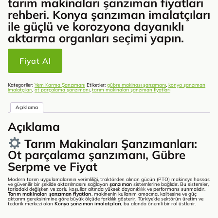
tarım makinaları şanzıman fiyatları
rehberi. Konya şanzıman imalatçıları
ile güçlü ve korozyona dayanıklı
aktarma organları seçimi yapın.
Fiyat Al
Kategoriler:
Yem Karma Şanzımanı
Etiketler:
gübre makinası şanzımanı
,
konya şanzıman
imalatçıları
,
ot parçalama şanzımanı
,
tarım makinaları şanzıman fiyatları
Açıklama
Açıklama
Tarım Makinaları Şanzımanları:
Ot parçalama şanzımanı, Gübre
Serpme ve Fiyat
Modern tarım uygulamalarının verimliliği, traktörden alınan gücün (PTO) makineye hassas
ve güvenilir bir şekilde aktarılmasını sağlayan
şanzıman
sistemlerine bağlıdır. Bu sistemler,
tarladaki değişken ve zorlu koşullar altında yüksek dayanıklılık ve performans sunmalıdır.
Tarım makinaları şanzıman fiyatları
, makinenin kullanım amacına, kalitesine ve güç
aktarım gereksinimine göre büyük ölçüde farklılık gösterir. Türkiye’de sektörün üretim ve
tedarik merkezi olan
Konya şanzıman imalatçıları
, bu alanda önemli bir rol üstlenir.