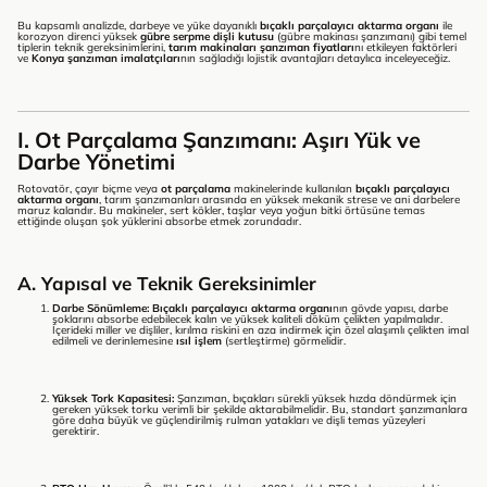
Bu kapsamlı analizde, darbeye ve yüke dayanıklı
bıçaklı parçalayıcı aktarma organı
ile
korozyon direnci yüksek
gübre serpme dişli kutusu
(gübre makinası şanzımanı) gibi temel
tiplerin teknik gereksinimlerini,
tarım makinaları şanzıman fiyatları
nı etkileyen faktörleri
ve
Konya şanzıman imalatçıları
nın sağladığı lojistik avantajları detaylıca inceleyeceğiz.
I. Ot Parçalama Şanzımanı: Aşırı Yük ve
Darbe Yönetimi
Rotovatör, çayır biçme veya
ot parçalama
makinelerinde kullanılan
bıçaklı parçalayıcı
aktarma organı
, tarım şanzımanları arasında en yüksek mekanik strese ve ani darbelere
maruz kalandır. Bu makineler, sert kökler, taşlar veya yoğun bitki örtüsüne temas
ettiğinde oluşan şok yüklerini absorbe etmek zorundadır.
A. Yapısal ve Teknik Gereksinimler
Darbe Sönümleme:
Bıçaklı parçalayıcı aktarma organı
nın gövde yapısı, darbe
şoklarını absorbe edebilecek kalın ve yüksek kaliteli döküm çelikten yapılmalıdır.
İçerideki miller ve dişliler, kırılma riskini en aza indirmek için özel alaşımlı çelikten imal
edilmeli ve derinlemesine
ısıl işlem
(sertleştirme) görmelidir.
Yüksek Tork Kapasitesi:
Şanzıman, bıçakları sürekli yüksek hızda döndürmek için
gereken yüksek torku verimli bir şekilde aktarabilmelidir. Bu, standart şanzımanlara
göre daha büyük ve güçlendirilmiş rulman yatakları ve dişli temas yüzeyleri
gerektirir.