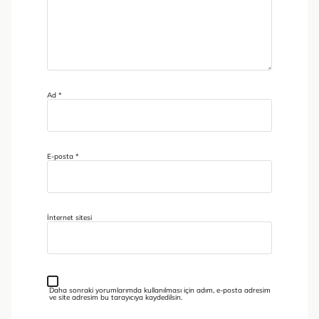
Ad
*
E-posta
*
İnternet sitesi
Daha sonraki yorumlarımda kullanılması için adım, e-posta adresim
ve site adresim bu tarayıcıya kaydedilsin.