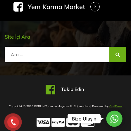
Yem Karma Market
Site İçi Ara
Şunu
ara:
Takip Edin
Copyright © 2026 BERLİN Tarım ve Hayvancılık Ekipmanları | Powered by
OwlPress
WhatsApp 
Bize Ulaşın