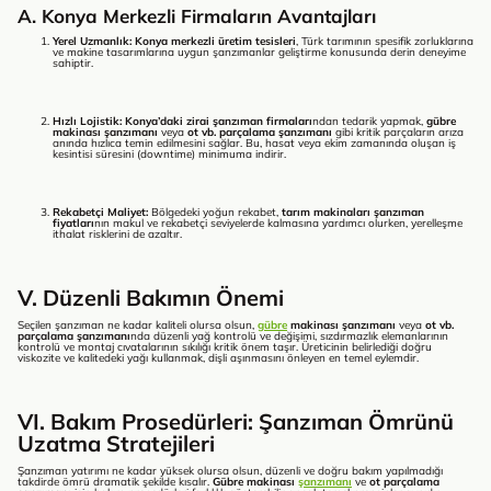
A. Konya Merkezli Firmaların Avantajları
Yerel Uzmanlık:
Konya merkezli üretim tesisleri
, Türk tarımının spesifik zorluklarına
ve makine tasarımlarına uygun şanzımanlar geliştirme konusunda derin deneyime
sahiptir.
Hızlı Lojistik:
Konya’daki zirai şanzıman firmaları
ndan tedarik yapmak,
gübre
makinası şanzımanı
veya
ot vb. parçalama şanzımanı
gibi kritik parçaların arıza
anında hızlıca temin edilmesini sağlar. Bu, hasat veya ekim zamanında oluşan iş
kesintisi süresini (downtime) minimuma indirir.
Rekabetçi Maliyet:
Bölgedeki yoğun rekabet,
tarım makinaları şanzıman
fiyatları
nın makul ve rekabetçi seviyelerde kalmasına yardımcı olurken, yerelleşme
ithalat risklerini de azaltır.
V. Düzenli Bakımın Önemi
Seçilen şanzıman ne kadar kaliteli olursa olsun,
gübre
makinası şanzımanı
veya
ot vb.
parçalama şanzımanı
nda düzenli yağ kontrolü ve değişimi, sızdırmazlık elemanlarının
kontrolü ve montaj cıvatalarının sıkılığı kritik önem taşır. Üreticinin belirlediği doğru
viskozite ve kalitedeki yağı kullanmak, dişli aşınmasını önleyen en temel eylemdir.
VI. Bakım Prosedürleri: Şanzıman Ömrünü
Uzatma Stratejileri
Şanzıman yatırımı ne kadar yüksek olursa olsun, düzenli ve doğru bakım yapılmadığı
takdirde ömrü dramatik şekilde kısalır.
Gübre makinası
şanzımanı
ve
ot parçalama