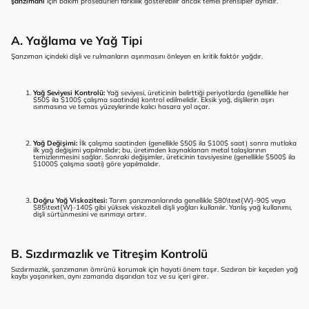
şanzımanı
için bakım prosedürleri farklılık gösterebilir ancak temel prensipler aynıdır.
A. Yağlama ve Yağ Tipi
Şanzıman içindeki dişli ve rulmanların aşınmasını önleyen en kritik faktör yağdır.
Yağ Seviyesi Kontrolü:
Yağ seviyesi, üreticinin belirttiği periyotlarda (genellikle her
$50$
ila
$100$
çalışma saatinde) kontrol edilmelidir. Eksik yağ, dişlilerin aşırı
ısınmasına ve temas yüzeylerinde kalıcı hasara yol açar.
Yağ Değişimi:
İlk çalışma saatinden (genellikle
$50$
ila
$100$
saat) sonra mutlaka
ilk yağ değişimi yapılmalıdır; bu, üretimden kaynaklanan metal talaşlarının
temizlenmesini sağlar. Sonraki değişimler, üreticinin tavsiyesine (genellikle
$500$
ila
$1000$
çalışma saati) göre yapılmalıdır.
Doğru Yağ Viskozitesi:
Tarım şanzımanlarında genellikle
$80\text{W}-90$
veya
$85\text{W}-140$
gibi yüksek viskoziteli dişli yağları kullanılır. Yanlış yağ kullanımı,
dişli sürtünmesini ve ısınmayı artırır.
B. Sızdırmazlık ve Titreşim Kontrolü
Sızdırmazlık, şanzımanın ömrünü korumak için hayati önem taşır. Sızdıran bir keçeden yağ
kaybı yaşanırken, aynı zamanda dışarıdan toz ve su içeri girer.