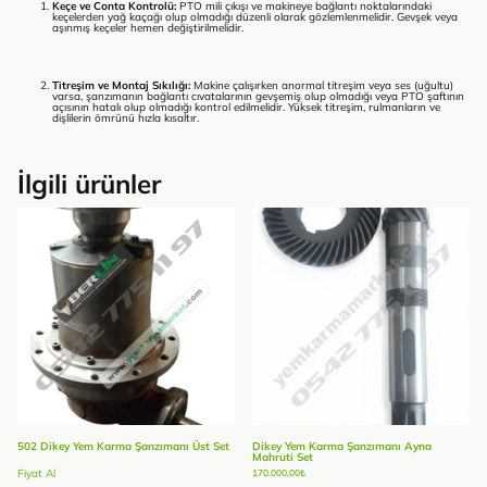
Keçe ve Conta Kontrolü:
PTO mili çıkışı ve makineye bağlantı noktalarındaki
keçelerden yağ kaçağı olup olmadığı düzenli olarak gözlemlenmelidir. Gevşek veya
aşınmış keçeler hemen değiştirilmelidir.
Titreşim ve Montaj Sıkılığı:
Makine çalışırken anormal titreşim veya ses (uğultu)
varsa, şanzımanın bağlantı cıvatalarının gevşemiş olup olmadığı veya PTO şaftının
açısının hatalı olup olmadığı kontrol edilmelidir. Yüksek titreşim, rulmanların ve
dişlilerin ömrünü hızla kısaltır.
İlgili ürünler
502 Dikey Yem Karma Şanzımanı Üst Set
Dikey Yem Karma Şanzımanı Ayna
Mahruti Set
Fiyat Al
170.000,00
₺