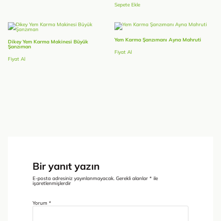
Sepete Ekle
Yem Karma Şanzımanı Ayna Mahruti
Dikey Yem Karma Makinesi Büyük
Şanzıman
Fiyat Al
Fiyat Al
Bir yanıt yazın
E-posta adresiniz yayınlanmayacak.
Gerekli alanlar
*
ile
işaretlenmişlerdir
Yorum
*