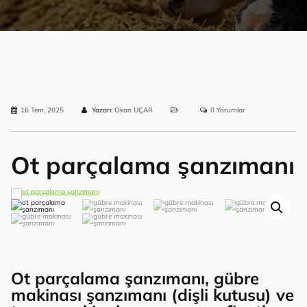
16 Tem, 2025
Yazarı:
Okan UÇAR
0 Yorumlar
Ot parçalama şanzımanı
Ot parçalama şanzımanı, gübre
makinası şanzımanı (dişli kutusu) ve