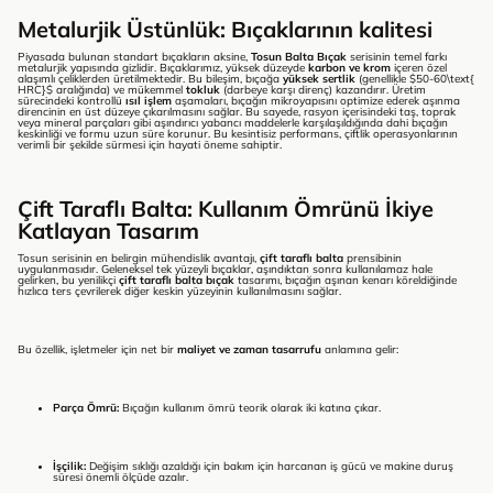
Metalurjik Üstünlük: Bıçaklarının kalitesi
Piyasada bulunan standart bıçakların aksine,
Tosun Balta Bıçak
serisinin temel farkı
metalurjik yapısında gizlidir. Bıçaklarımız, yüksek düzeyde
karbon ve krom
içeren özel
alaşımlı çeliklerden üretilmektedir. Bu bileşim, bıçağa
yüksek sertlik
(genellikle
$50-60\text{
HRC}$
aralığında) ve mükemmel
tokluk
(darbeye karşı direnç) kazandırır. Üretim
sürecindeki kontrollü
ısıl işlem
aşamaları, bıçağın mikroyapısını optimize ederek aşınma
direncinin en üst düzeye çıkarılmasını sağlar. Bu sayede, rasyon içerisindeki taş, toprak
veya mineral parçaları gibi aşındırıcı yabancı maddelerle karşılaşıldığında dahi bıçağın
keskinliği ve formu uzun süre korunur. Bu kesintisiz performans, çiftlik operasyonlarının
verimli bir şekilde sürmesi için hayati öneme sahiptir.
Çift Taraflı Balta: Kullanım Ömrünü İkiye
Katlayan Tasarım
Tosun serisinin en belirgin mühendislik avantajı,
çift taraflı balta
prensibinin
uygulanmasıdır. Geleneksel tek yüzeyli bıçaklar, aşındıktan sonra kullanılamaz hale
gelirken, bu yenilikçi
çift taraflı balta bıçak
tasarımı, bıçağın aşınan kenarı köreldiğinde
hızlıca ters çevrilerek diğer keskin yüzeyinin kullanılmasını sağlar.
Bu özellik, işletmeler için net bir
maliyet ve zaman tasarrufu
anlamına gelir:
Parça Ömrü:
Bıçağın kullanım ömrü teorik olarak iki katına çıkar.
İşçilik:
Değişim sıklığı azaldığı için bakım için harcanan iş gücü ve makine duruş
süresi önemli ölçüde azalır.