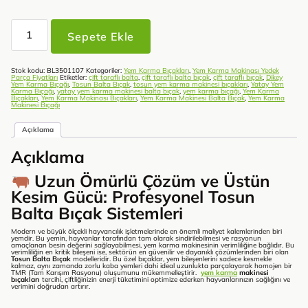
Tosun
Balta
Sepete Ekle
Bıçak
adet
Stok kodu:
BL3501107
Kategoriler:
Yem Karma Bıçakları
,
Yem Karma Makinası Yedek
Parça Fiyatları
Etiketler:
çift taraflı balta
,
çift taraflı balta bıçak
,
çift taraflı bıçak
,
Dikey
Yem Karma Bıçağı
,
Tosun Balta Bıçak
,
tosun yem karma makinesi bıçakları
,
Yatay Yem
Karma Bıçağı
,
yatay yem karma makinesi balta bıçak
,
yem karma bıçağı
,
Yem Karma
Bıçakları
,
Yem Karma Makinası Bıçakları
,
Yem Karma Makinesi Balta Bıçak
,
Yem Karma
Makinesi Bıçağı
Açıklama
Açıklama
Uzun Ömürlü Çözüm ve Üstün
Kesim Gücü: Profesyonel Tosun
Balta Bıçak Sistemleri
Modern ve büyük ölçekli hayvancılık işletmelerinde en önemli maliyet kalemlerinden biri
yemdir. Bu yemin, hayvanlar tarafından tam olarak sindirilebilmesi ve rasyonun
amaçlanan besin değerini sağlayabilmesi, yem karma makinesinin verimliliğine bağlıdır. Bu
verimliliğin en kritik bileşeni ise, sektörün en güvenilir ve dayanıklı çözümlerinden biri olan
Tosun Balta Bıçak
modelleridir. Bu özel bıçaklar, yem bileşenlerini sadece kesmekle
kalmaz, aynı zamanda zorlu kaba yemleri dahi ideal uzunlukta parçalayarak homojen bir
TMR (Tam Karışım Rasyonu) oluşumunu mükemmelleştirir.
yem karma
makinesi
bıçakları
tercihi, çiftliğinizin enerji tüketimini optimize ederken hayvanlarınızın sağlığını ve
verimini doğrudan artırır.