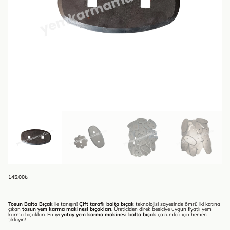
145,00
₺
Tosun Balta Bıçak
ile tanışın!
Çift taraflı balta bıçak
teknolojisi sayesinde ömrü iki katına
çıkan
tosun yem karma makinesi bıçakları
. Üreticiden direk besiciye uygun fiyatlı yem
karma bıçakları. En iyi
yatay yem karma makinesi balta bıçak
çözümleri için hemen
tıklayın!