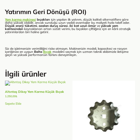
Yatırımın Geri Dönüşü (ROI)
Yem karma makinesi
bıçakları
için yapılan ilk yatırım, düşük kaliteli alternatiflere göre
daha yüksek olabilir, ancak sunduğu uzun vadeli avantajlar bu maliyeti hızla telafi eder.
Düşük enerji tüketimi
,
azalan duruş süresi
,
iki kat uzun ömür
ve
yüksek yem
kalitesinden
kaynaklanan artan süt/et verimi, bu bıçakları çiftliğiniz için en kârlı stratejik
yatırımlardan biri haline getirir.
Siz de işletmenizin verimliliğini riske atmayın. Makinenizin modeli, kapasitesi ve rasyon
içeriğinize en uygun
Balta
Bıçak
modelini seçmek için uzman teknik ekibimizle iletişime
geçin ve yüksek performansın farkını deneyimleyin.
İlgili ürünler
Altıntaş Dikey Yem Karma Küçük Bıçak
1.250,00
₺
Sepete Ekle