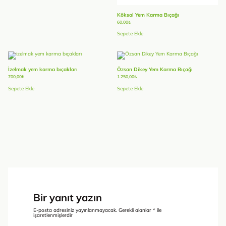
Köksal Yem Karma Bıçağı
60,00
₺
Sepete Ekle
İzelmak yem karma bıçakları
Özsan Dikey Yem Karma Bıçağı
700,00
₺
1.250,00
₺
Sepete Ekle
Sepete Ekle
Bir yanıt yazın
E-posta adresiniz yayınlanmayacak.
Gerekli alanlar
*
ile
işaretlenmişlerdir