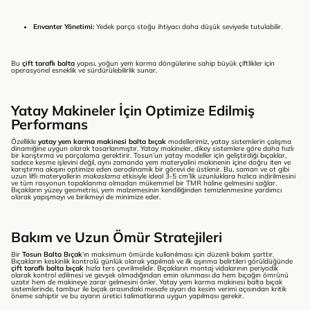
Envanter Yönetimi:
Yedek parça stoğu ihtiyacı daha düşük seviyede tutulabilir.
Bu
çift taraflı balta
yapısı, yoğun yem karma döngülerine sahip büyük çiftlikler için
operasyonel esneklik ve sürdürülebilirlik sunar.
Yatay Makineler İçin Optimize Edilmiş
Performans
Özellikle
yatay yem karma makinesi balta bıçak
modellerimiz, yatay sistemlerin çalışma
dinamiğine uygun olarak tasarlanmıştır. Yatay makineler, dikey sistemlere göre daha hızlı
bir karıştırma ve parçalama gerektirir. Tosun’un yatay modeller için geliştirdiği bıçaklar,
sadece kesme işlevini değil, aynı zamanda yem materyalini makinenin içine doğru iten ve
karıştırma akışını optimize eden aerodinamik bir görevi de üstlenir. Bu, saman ve ot gibi
uzun lifli materyallerin
makaslama
etkisiyle ideal 3-5 cm’lik uzunluklara hızlıca indirilmesini
ve tüm rasyonun topaklanma olmadan mükemmel bir TMR haline gelmesini sağlar.
Bıçakların yüzey geometrisi, yem malzemesinin kendiliğinden temizlenmesine yardımcı
olarak yapışmayı ve birikmeyi de minimize eder.
Bakım ve Uzun Ömür Stratejileri
Bir
Tosun Balta Bıçak
‘ın maksimum ömürde kullanılması için düzenli bakım şarttır.
Bıçakların keskinlik kontrolü günlük olarak yapılmalı ve ilk aşınma belirtileri görüldüğünde
çift taraflı balta bıçak
hızla ters çevrilmelidir. Bıçakların montaj vidalarının periyodik
olarak kontrol edilmesi ve gevşek olmadığından emin olunması da hem bıçağın ömrünü
uzatır hem de makineye zarar gelmesini önler. Yatay yem karma makinesi balta bıçak
sistemlerinde, tambur ile bıçak arasındaki mesafe ayarı da kesim verimi açısından kritik
öneme sahiptir ve bu ayarın üretici talimatlarına uygun yapılması gerekir.