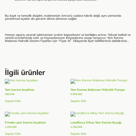
Bu kayıt ve temizlik disiplini, makinenizin ömrünü sadece teknik değil, aynı zamanda
yönetimsel açıdan da garanti altına almanızı sağlar.
Hemen sipariş vererek işletmenizin üretim kapasitesini ve karlılığını artırın. Yüksek kaliteli ve
verimli ürünlerimizle sizin ve hayvanlarınızın ihtiyaçlarına cevap veriyoruz. Yem Karma
Makinesi Hidrolik Sistemi Fiyatları İçin “Fiyat Al” tıklayarak fiyat tekliflerimizi alabilirsiniz…
İlgili ürünler
Yem karma bıçakları
Yem Karma Makinesi Hidrolik Pompa
360,00
₺
5.500,00
₺
Sepete Ekle
Sepete Ekle
Fimaks yem karma bıçakları
Landforce Dikey Yem Karma Bıçağı
1.250,00
₺
1.250,00
₺
Sepete Ekle
Sepete Ekle