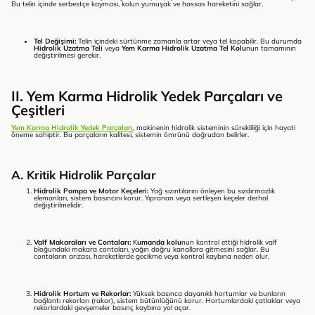
Bu telin içinde serbestçe kayması, kolun yumuşak ve hassas hareketini sağlar.
Tel Değişimi:
Telin içindeki sürtünme zamanla artar veya tel kopabilir. Bu durumda
Hidrolik Uzatma Teli
veya
Yem Karma Hidrolik Uzatma Tel Kolu
nun tamamının
değiştirilmesi gerekir.
II. Yem Karma Hidrolik Yedek Parçaları ve
Çeşitleri
Yem Karma Hidrolik Yedek Parçaları
, makinenin hidrolik sisteminin sürekliliği için hayati
öneme sahiptir. Bu parçaların kalitesi, sistemin ömrünü doğrudan belirler.
A. Kritik Hidrolik Parçalar
Hidrolik Pompa ve Motor Keçeleri:
Yağ sızıntılarını önleyen bu sızdırmazlık
elemanları, sistem basıncını korur. Yıpranan veya sertleşen keçeler derhal
değiştirilmelidir.
Valf Makaraları ve Contaları:
K
umanda kolu
nun kontrol ettiği hidrolik valf
bloğundaki makara contaları, yağın doğru kanallara gitmesini sağlar. Bu
contaların arızası, hareketlerde gecikme veya kontrol kaybına neden olur.
Hidrolik Hortum ve Rekorlar:
Yüksek basınca dayanıklı hortumlar ve bunların
bağlantı rekorları (rakor), sistem bütünlüğünü korur. Hortumlardaki çatlaklar veya
rekorlardaki gevşemeler basınç kaybına yol açar.