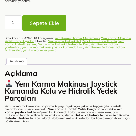
parçaları yönetimi.
Yem
Karma
Sepete Ekle
Makinası
Joystick
Kumanda
Kolu
adet
Stok kodu:
BL4202010
Kategoriler:
Yem Karma Hidrolik Malzemeleri
,
Yem Karma Makinası
Yedek Parça Fiyatları
Etiketler:
Yem Karma Hidrolik Kol
,
Yem Karma Hidrolik Kolu
,
Yem
Karma Hidrolik sistemi
,
Yem Karma Hidrolik Uzatma Tel Kolu
,
Yem Karma Hidrolik
yönlendirici
,
yem karma makinası joystick kumanda kolu
,
Yem Karma Makinesi Hidrolik
Malzemeleri
,
yem karma yedek parça
Açıklama
Açıklama
Yem Karma Makinası Joystick
Kumanda Kolu ve Hidrolik Yedek
Parçaları
Yem karma makinelerinin boşaltma kapağı, ayak veya yükleme kepçesi gibi hareketli
aksamlarının hassas kontrolü,
Yem Karma Hidrolik Yedek Parçaları
ve özellikle
yem
karma joystick kol
ile sağlanır. Bu kumanda kolları, operatörden gelen komutları
makinenin hidrolik valfine ileten kritik arayüzlerdir.
Hidrolik Uzatma Teli
veya
Yem Karma
Hidrolik Uzatma Tel Kolu
olarak da bilinen mekanik kablolar, bu hassasiyetin devamı için
büyük önem taşır.