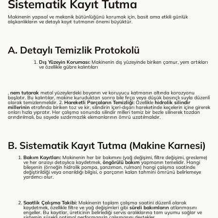
Sistematik Kayıt Tutma
Makinenin yapısal ve mekanik bütünlüğünü korumak için, basit ama etkili günlük
alışkanlıkların ve detaylı kayıt tutmanın önemi büyüktür.
A. Detaylı Temizlik Protokolü
Dış Yüzeyin Koruması:
Makinenin dış yüzeyinde biriken çamur, yem artıkları
ve özellikle gübre kalıntıları
,
nem tutarak
metal yüzeylerdeki boyanın ve koruyucu katmanın altında korozyonu
başlatır. Bu kalıntılar, makine kuruduktan sonra bile fırça veya düşük basınçlı suyla düzenli
olarak temizlenmelidir. 2.
Hareketli Parçaların Temizliği:
Özellikle
hidrolik silindir
millerinin
etrafında biriken toz ve kir, silindirin içeri-dışarı hareketinde keçelerin içine girerek
onları hızla yıpratır. Her çalışma sonunda silindir milleri temiz bir bezle silinerek tozdan
arındırılmalı, bu sayede sızdırmazlık elemanlarının ömrü uzatılmalıdır.
B. Sistematik Kayıt Tutma (Makine Karnesi)
Bakım Kayıtları:
Makinenin her bir bakımını (yağ değişimi, filtre değişimi, gresleme)
ve her arızayı detaylıca kaydetmek,
öngörülü bakım
yapmanın temelidir. Hangi
bileşenin (örneğin hidrolik pompa, şanzıman, rulman) hangi çalışma saatinde
değiştirildiği veya onarıldığı bilgisi, o parçanın kalan tahmini ömrünü belirlemeye
yardımcı olur.
Saatlik Çalışma Takibi:
Makinenin toplam çalışma saatini düzenli olarak
kaydetmek, özellikle filtre ve yağ değişimleri gibi
süreli bakımların
atlanmasını
engeller. Bu kayıtlar, üreticinin belirlediği servis aralıklarına tam uyumu sağlar ve
sistemin sürekli optimal performansla çalışmasını destekler.