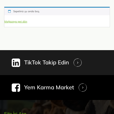
Sepetiniz şu anda boş.
Mağazaya geri dön
TikTok Takip Edin
Yem Karma Market
Site İçi Ara