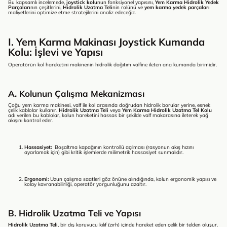
Bu kapsamlı incelemede,
joystick kolu
nun fonksiyonel yapısını,
Yem Karma Hidrolik Yedek
Parçaları
nın çeşitlerini,
Hidrolik Uzatma Teli
nin rolünü ve
yem karma yedek parçaları
maliyetlerini optimize etme stratejilerini analiz edeceğiz.
I. Yem Karma Makinası Joystick Kumanda
Kolu: İşlevi ve Yapısı
Operatörün kol hareketini makinenin hidrolik dağıtım valfine ileten ana kumanda birimidir.
A. Kolunun Çalışma Mekanizması
Çoğu yem karma makinesi, valf ile kol arasında doğrudan hidrolik borular yerine, esnek
çelik kablolar kullanır.
Hidrolik Uzatma Teli
veya
Yem Karma Hidrolik Uzatma Tel Kolu
adı verilen bu kablolar, kolun hareketini hassas bir şekilde valf makarasına ileterek yağ
akışını kontrol eder.
Hassasiyet:
Boşaltma kapağının kontrollü açılması (rasyonun akış hızını
ayarlamak için) gibi kritik işlemlerde milimetrik hassasiyet sunmalıdır.
Ergonomi:
Uzun çalışma saatleri göz önüne alındığında, kolun ergonomik yapısı ve
kolay kavranabilirliği, operatör yorgunluğunu azaltır.
B. Hidrolik Uzatma Teli ve Yapısı
Hidrolik Uzatma Teli
, bir dış koruyucu kılıf (zırh) içinde hareket eden çelik bir telden oluşur.