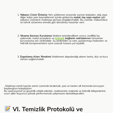
Yabancı Cisim Önleme:
Yem yüklemesi sırasında saman balyaları, silaj veya
diğer kaba yem kaynaklarının içinde gizlenmiş
metal, taş veya naylon
gibi
yabancı cisimlerin makineye girmesi engellenmelidir. Bu cisimler, helezonlara
ve tahrik sistemine anında geri dönülmez hasarlar verir.
Yıkama Sonrası Kurulama:
Makine temizlendikten sonra, özellikle kış
aylarında, metal yüzeylerin ve
hidrolik
bağlantı noktalarının
tamamen
kurumasına izin verilmelidir. Su birikintileri ve nem, paslanmayı hızlandırır ve
hidrolik komponentlerin içine sızarak hasara yol açabilir.
Depolama Alanı Yönetimi:
Makinenin depolandığı alanın temiz, düz ve kuru
olması sağlanmalıdır.
. Makineyi nemli toprak zemin üzerinde bırakmak, şasi ve tankın alt kısmında korozyon
başlangıcını kolaylaştırır.
Bu operasyonel ve güvenlik odaklı adımlar, makinenizin mekanik ve hidrolik bileşenlerinin
uzun yıllar boyunca yüksek performansla çalışmasını destekleyecektir.
VI. Temizlik Protokolü ve