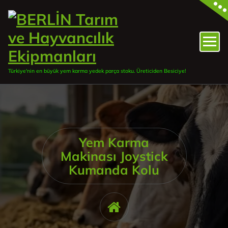
İçeriğe
geç
Türkiye'nin en büyük yem karma yedek parça stoku. Üreticiden Besiciye!
Yem Karma
Makinası Joystick
Kumanda Kolu