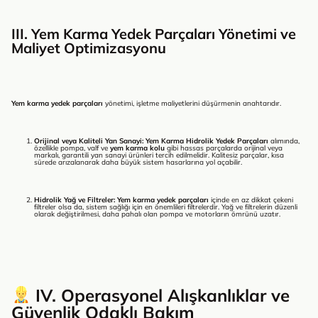
III. Yem Karma Yedek Parçaları Yönetimi ve
Maliyet Optimizasyonu
Yem karma yedek parçaları
yönetimi, işletme maliyetlerini düşürmenin anahtarıdır.
Orijinal veya Kaliteli Yan Sanayi:
Yem Karma Hidrolik Yedek Parçaları
alımında,
özellikle pompa, valf ve
yem karma kolu
gibi hassas parçalarda orijinal veya
markalı, garantili yan sanayi ürünleri tercih edilmelidir. Kalitesiz parçalar, kısa
sürede arızalanarak daha büyük sistem hasarlarına yol açabilir.
Hidrolik Yağ ve Filtreler:
Yem karma yedek parçaları
içinde en az dikkat çekeni
filtreler olsa da, sistem sağlığı için en önemlileri filtrelerdir. Yağ ve filtrelerin düzenli
olarak değiştirilmesi, daha pahalı olan pompa ve motorların ömrünü uzatır.
IV. Operasyonel Alışkanlıklar ve
Güvenlik Odaklı Bakım