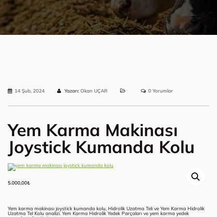
14 Şub, 2024
Yazarı:
Okan UÇAR
0 Yorumlar
Yem Karma Makinası
Joystick Kumanda Kolu
5.000,00
₺
Yem karma makinası joystick kumanda kolu, Hidrolik Uzatma Teli ve Yem Karma Hidrolik
Uzatma Tel Kolu analizi. Yem Karma Hidrolik Yedek Parçaları ve yem karma yedek