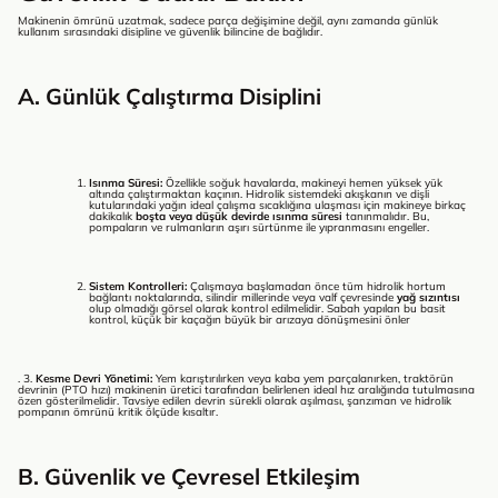
Makinenin ömrünü uzatmak, sadece parça değişimine değil, aynı zamanda günlük
kullanım sırasındaki disipline ve güvenlik bilincine de bağlıdır.
A. Günlük Çalıştırma Disiplini
Isınma Süresi:
Özellikle soğuk havalarda, makineyi hemen yüksek yük
altında çalıştırmaktan kaçının. Hidrolik sistemdeki akışkanın ve dişli
kutularındaki yağın ideal çalışma sıcaklığına ulaşması için makineye birkaç
dakikalık
boşta veya düşük devirde ısınma süresi
tanınmalıdır. Bu,
pompaların ve rulmanların aşırı sürtünme ile yıpranmasını engeller.
Sistem Kontrolleri:
Çalışmaya başlamadan önce tüm hidrolik hortum
bağlantı noktalarında, silindir millerinde veya valf çevresinde
yağ sızıntısı
olup olmadığı görsel olarak kontrol edilmelidir. Sabah yapılan bu basit
kontrol, küçük bir kaçağın büyük bir arızaya dönüşmesini önler
. 3.
Kesme Devri Yönetimi:
Yem karıştırılırken veya kaba yem parçalanırken, traktörün
devrinin (PTO hızı) makinenin üretici tarafından belirlenen ideal hız aralığında tutulmasına
özen gösterilmelidir. Tavsiye edilen devrin sürekli olarak aşılması, şanzıman ve hidrolik
pompanın ömrünü kritik ölçüde kısaltır.
B. Güvenlik ve Çevresel Etkileşim